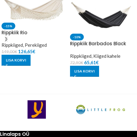
-15%
Rippkiik Rio
-10%
Rippkiik Barbados Black
Rippkiiged
,
Perekiiged
126,65
€
149,00
€
Rippkiiged
,
Kiiged kahele
LISA KORVI
65,61
€
72,90
€
LISA KORVI
Linalaps OÜ