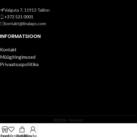
Valguta 7, 11913 Tallinn
+372 521 0001
kontakt@linalaps.com
INFORMATSIOON
Kontakt
Müügitingimused
Privaatsuspoliitika
© 2026 -
Teemant
Soovide nimekiri
Pood
Ostukorv
Minu konto