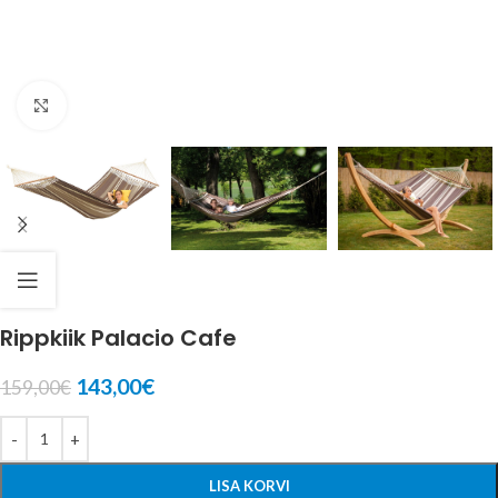
Suurenda
Rippkiik Palacio Cafe
143,00
€
159,00
€
LISA KORVI