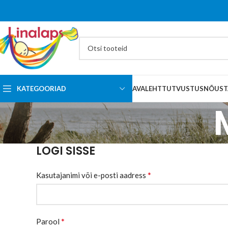
KATEGOORIAD
AVALEHT
TUTVUSTUS
NÕUST
LOGI SISSE
*
Kasutajanimi või e-posti aadress
*
Parool