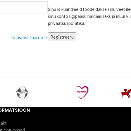
Sinu isikuandmeid töödeldakse sinu veebil
sinu konto ligipääsu haldamiseks ja muul viis
privaatsuspoliitika
.
Registreeru
Unustasid parooli?
FORMATSIOON
takt
gitingimused