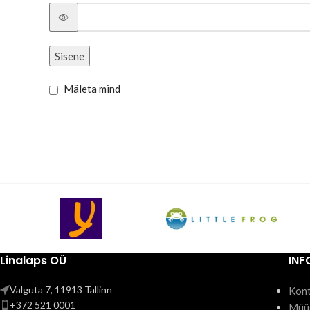
Sisene
Mäleta mind
Linalaps OÜ
IN
Valguta 7, 11913 Tallinn
Kon
+372 521 0001
Müü