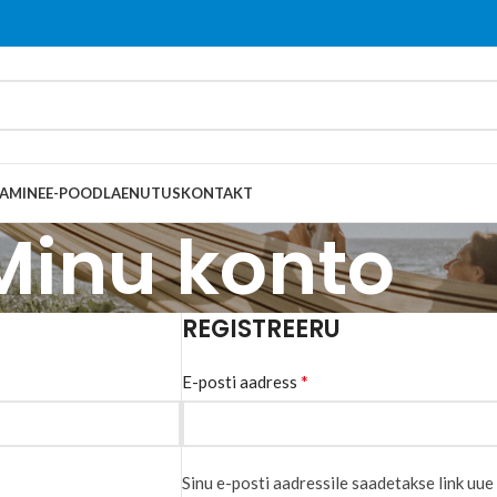
AMINE
E-POOD
LAENUTUS
KONTAKT
Minu konto
REGISTREERU
*
E-posti aadress
Sinu e-posti aadressile saadetakse link uu