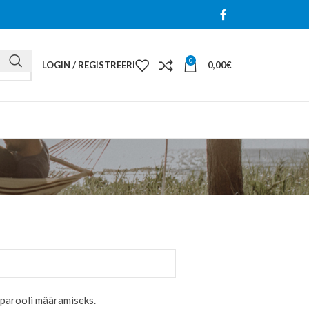
0
LOGIN / REGISTREERI
0,00
€
e parooli määramiseks.