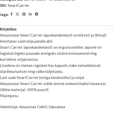
Silt:
SmartCarrier
Jaga:
Kirjeldus
Amazonase Smart Carrier lapsekandmiskott on kiiresti ja lihtsalt
kinnitatav vaid nelja pandla abil.
Smart Carrier lapsekandmiskott on ergonoomiline: lapsele on
tagatud õigeks puusade arenguks oluline konnaasend ning
korrektne seljatoestus.
Lisadena on olemas reguleeritav kapuuts, kaks eemaldatavat
õlarihma kaitset ning väike küljetasku.
Last saab SmartCarrier kotiga kanda kõhul ja seljal.
Amazonase Smart Carrier sobib lastele esimesel kahel eluaastal.
Väline materjal: 100% puuvill
Masinpesu
Valmistaja: Amazonas CmbH, Saksamaa