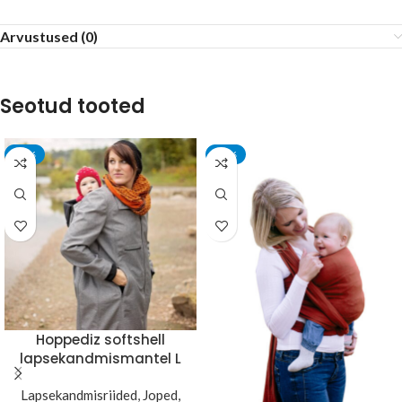
Arvustused (0)
Seotud tooted
-30%
-30%
Hoppediz softshell
lapsekandmismantel L
Lapsekandmisriided
,
Joped,