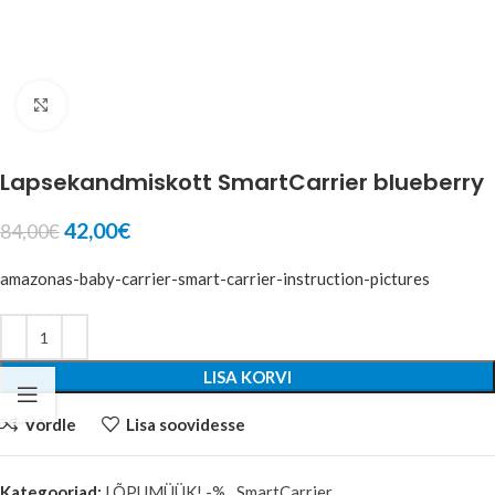
Suurenda
Lapsekandmiskott SmartCarrier blueberry
42,00
€
84,00
€
amazonas-baby-carrier-smart-carrier-instruction-pictures
LISA KORVI
Võrdle
Lisa soovidesse
Kategooriad:
LÕPUMÜÜK! -%
,
SmartCarrier