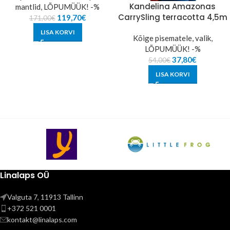
Kandelina Amazonas
mantlid
,
LÕPUMÜÜK! -%
CarrySling terracotta 4,5m
119,70
€
171,00
€
LISA KORVI
Kõige pisematele, valik
,
LÕPUMÜÜK! -%
37,80
€
54,00
€
LISA KORVI
Linalaps OÜ
Valguta 7, 11913 Tallinn
+372 521 0001
kontakt@linalaps.com