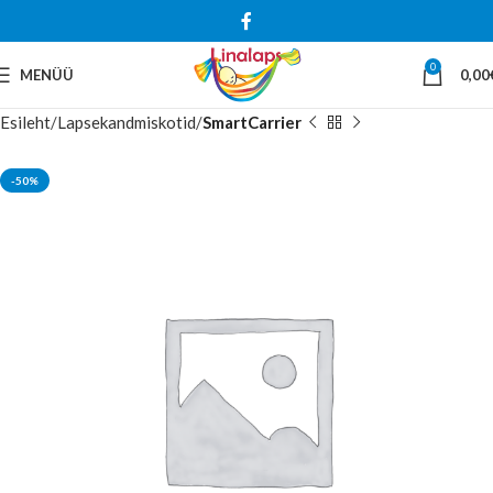
0
MENÜÜ
0,00
Esileht
Lapsekandmiskotid
SmartCarrier
-50%