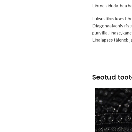
Lihtne siduda, hea 
Luksuslikus koes hõr
Diagonaalveniv ristt
puuvilla, linase, kan
Linalapses täieneb j
Seotud too